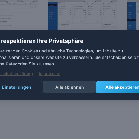
 respektieren Ihre Privatsphäre
verwenden Cookies und ähnliche Technologien, um Inhalte zu
onalisieren und unsere Website zu verbessern. Sie entscheiden selbs
 Endpoint
Malwarebytes Endpoint
Malwa
he Kategorien Sie zulassen.
esponse
Protection
Protec
3,80 €
*
7,90
nschutzerklärung
|
Impressum
Einstellungen
Alle ablehnen
Alle akzeptiere