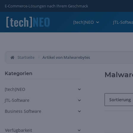
E-Commerce-Lösungen nach Ihrem Geschmack
[tech]NEO
JTL-Softw
Startseite
Artikel von Malwarebytes
Malwar
Kategorien
[tech]NEO
Sortierung
JTL-Software
Business Software
Verfügbarkeit