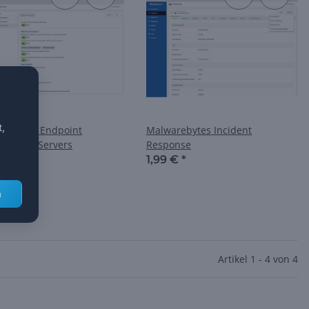
t,
rebytes Endpoint
Malwarebytes Incident
tion for Servers
Response
 €
*
1,99 €
*
n
Artikel 1 - 4 von 4