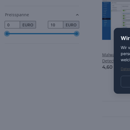
Preisspanne
EURO
EURO
Wir
Wir 
pers
Malwarebytes
welc
Detection & R
4,60 €
*
Date