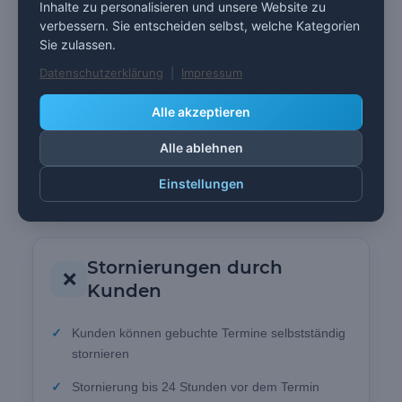
Inhalte zu personalisieren und unsere Website zu
Kundenkonto einen Termin buchen
verbessern. Sie entscheiden selbst, welche Kategorien
Ideal für eine möglichst niedrige Einstiegshürde
Sie zulassen.
Datenschutzerklärung
|
Impressum
Kunden müssen sich nicht zwingend vor der
Buchung registrieren
Alle akzeptieren
Gastbuchungen können über die Plugin-
Alle ablehnen
Einstellungen aktiviert oder deaktiviert werden
Geeignet für Dienstleister mit vielen Neukunden
Einstellungen
Stornierungen durch
❌
Kunden
Kunden können gebuchte Termine selbstständig
stornieren
Stornierung bis 24 Stunden vor dem Termin