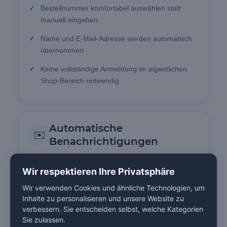
Bestellnummer komfortabel auswählen statt
manuell eingeben
Name und E-Mail-Adresse werden automatisch
übernommen
Keine vollständige Anmeldung im eigentlichen
Shop-Bereich notwendig
Automatische
✉️
Benachrichtigungen
Automatische E-Mail an den Shop bei jedem
Wir respektieren Ihre Privatsphäre
übermittelten Widerruf
Wir verwenden Cookies und ähnliche Technologien, um
Eigene HTML-Vorlage für Shop-
Inhalte zu personalisieren und unsere Website zu
Benachrichtigungen
verbessern. Sie entscheiden selbst, welche Kategorien
Sie zulassen.
Separate Text-Version der Nachricht