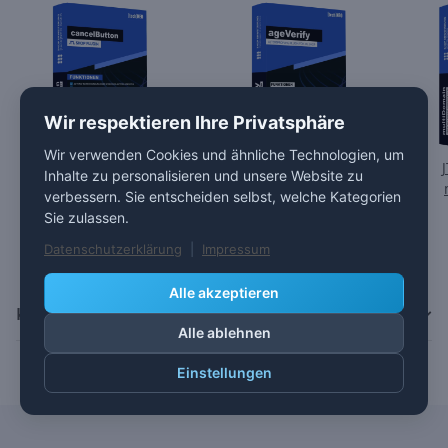
Wir respektieren Ihre Privatsphäre
Wir verwenden Cookies und ähnliche Technologien, um
JTL Shop Plugin -
JTL Shop Plugin -
Inhalte zu personalisieren und unsere Website zu
cancelButton -
ageVerify - 14 Tage
verbessern. Sie entscheiden selbst, welche Kategorien
Monatsabo
kostenlos
12,00 €
*
0,00 €
*
Sie zulassen.
Datenschutzerklärung
|
Impressum
Alle akzeptieren
Kategorien
Alle ablehnen
Einstellungen