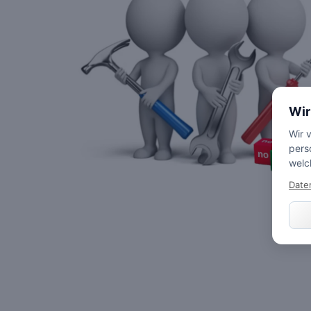
Wir
Wir 
pers
welc
Date