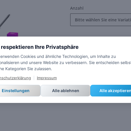
Anzahl
Bitte wählen Sie eine Variat
Preis auf Anfrage
 respektieren Ihre Privatsphäre
verwenden Cookies und ähnliche Technologien, um Inhalte zu
onalisieren und unsere Website zu verbessern. Sie entscheiden selbs
he Kategorien Sie zulassen.
nschutzerklärung
|
Impressum
x
Dieser Artikel hat Variatio
Einstellungen
Alle ablehnen
Alle akzeptiere