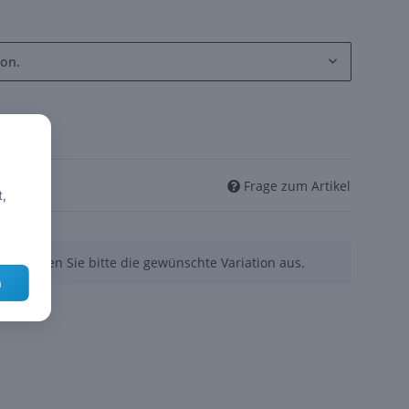
ion.
Frage zum Artikel
t,
nen. Wählen Sie bitte die gewünschte Variation aus.
n