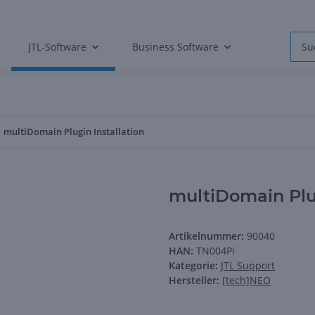
JTL-Software
Business Software
multiDomain Plugin Installation
multiDomain Plug
Artikelnummer:
90040
HAN:
TN004PI
Kategorie:
JTL Support
Hersteller:
[tech]NEO