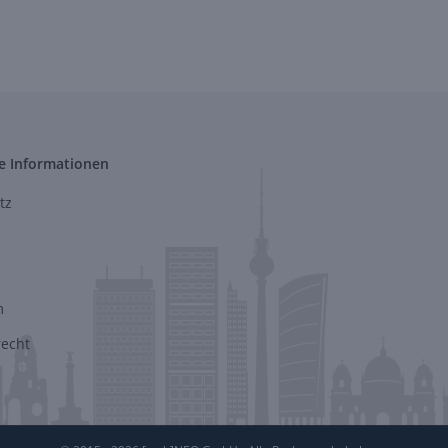
e Informationen
tz
m
recht